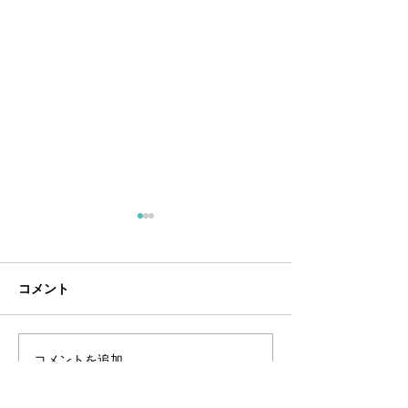
7月定休日
６月定休日
・7/5（日）・7/12（日）・
・6/7（日）・6/
7/20（月）・7/26（日）
6/21（日）・6/2
コメント
コメントを追加…