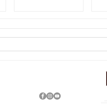
本日のおすすめ
本日
営業時間：17:00～23:00（ラストオーダー22：30）
定休日：日曜日
tenshoukaku ©Kitakami All rigths reserved