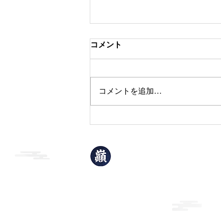
コメント
本日のおすすめ
コメントを追加…
巓升郭
(てんしょうかく)
岩手県北上市青柳町1丁目2-32
TEL：0197-63-3906