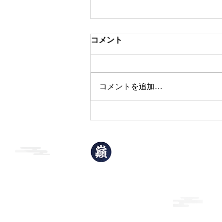
コメント
本日のおすすめ
コメントを追加…
巓升郭
(てんしょうかく)
岩手県北上市青柳町1丁目2-32
TEL：0197-63-3906