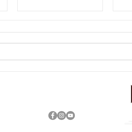
本日のおすすめ
本日
営業時間：17:00～23:00（ラストオーダー22：30）
定休日：日曜日
tenshoukaku ©Kitakami All rigths reserved