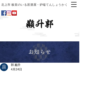
北上市 板前のいる居酒屋・炉端てんしょうかく
お知らせ
郭 巓升
4月24日