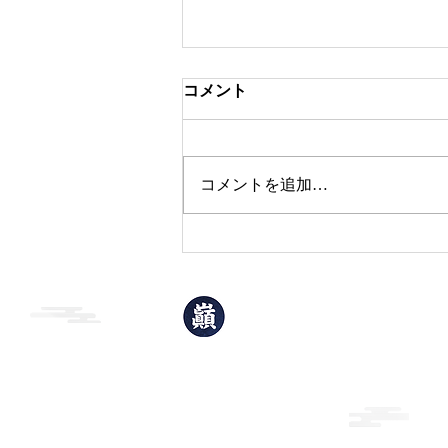
コメント
本日のおすすめ
コメントを追加…
巓升郭
(てんしょうかく)
岩手県北上市青柳町1丁目2-32
TEL：0197-63-3906