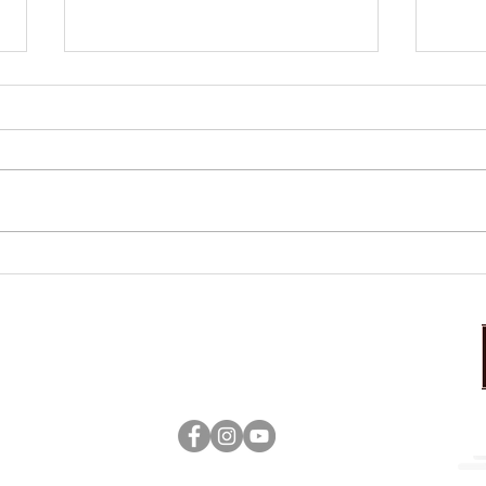
本日のおすすめ
本日
営業時間：17:00～23:00（ラストオーダー22：30）
定休日：日曜日
tenshoukaku ©Kitakami All rigths reserved