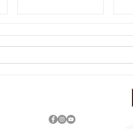
本日のおすすめ
本日
営業時間：17:00～23:00（ラストオーダー22：30）
定休日：日曜日
tenshoukaku ©Kitakami All rigths reserved