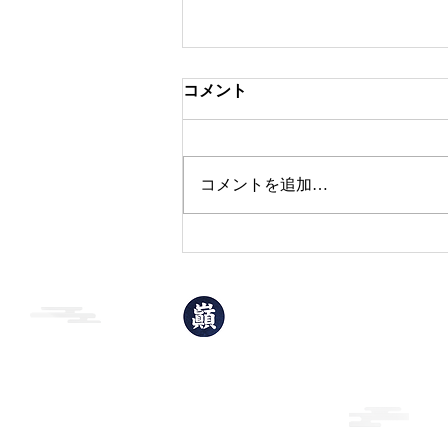
コメント
本日のおすすめ
コメントを追加…
巓升郭
(てんしょうかく)
岩手県北上市青柳町1丁目2-32
TEL：0197-63-3906