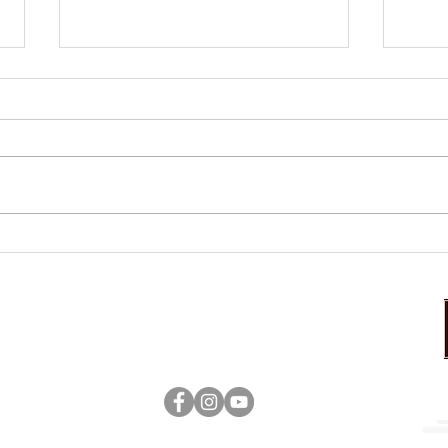
本日のおすすめ
本日
営業時間：17:00～23:00（ラストオーダー22：30）
定休日：日曜日
tenshoukaku ©Kitakami All rigths reserved