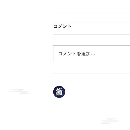
コメント
本日のおすすめ
コメントを追加…
巓升郭
(てんしょうかく)
岩手県北上市青柳町1丁目2-32
TEL：0197-63-3906