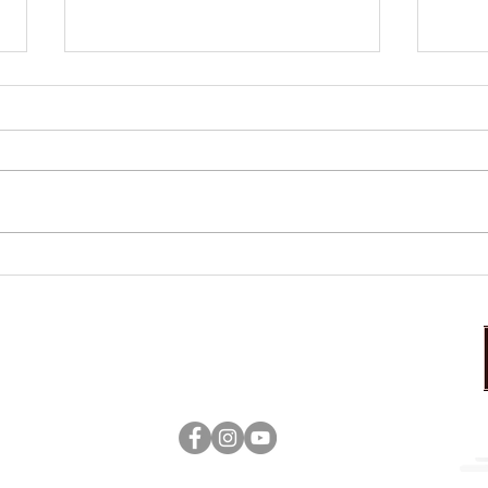
本日のおすすめ
本日
営業時間：17:00～23:00（ラストオーダー22：30）
定休日：日曜日
tenshoukaku ©Kitakami All rigths reserved