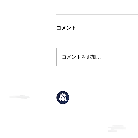
コメント
本日のおすすめ
コメントを追加…
巓升郭
(てんしょうかく)
岩手県北上市青柳町1丁目2-32
TEL：0197-63-3906