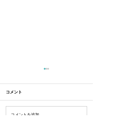
7月定休日
６月定休日
・7/5（日）・7/12（日）・
・6/7（日）・6/
7/20（月）・7/26（日）
6/21（日）・6/2
コメント
コメントを追加…