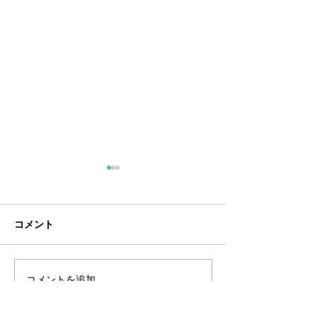
7月定休日
・7/5（日）・7/12（日）・
7/20（月）・7/26（日）
コメント
コメントを追加…
ポイントカード
知らせ