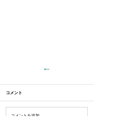
7月定休日
６月定休日
・7/5（日）・7/12（日）・
・6/7（日）・6/
7/20（月）・7/26（日）
6/21（日）・6/2
コメント
コメントを追加…