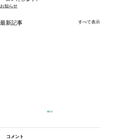
お知らせ
すべて表示
最新記事
7月定休日
６月定休日
・7/5（日）・7/12（日）・
・6/7（日）・6/
7/20（月）・7/26（日）
6/21（日）・6/2
コメント