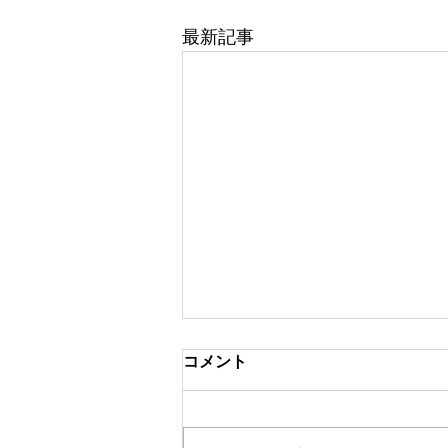
最新記事
８月定休日
コメント
・8/2（日）・8/9（日）・
8/13（木）・8/16（日）・
8/23（日）・8/30（日）