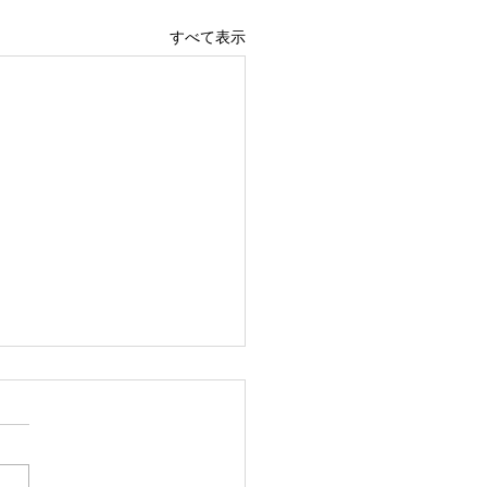
すべて表示
定休日
7（日）・6/14（日）・
1（日）・6/28（日）