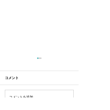
7月定休日
６月定休日
・7/5（日）・7/12（日）・
・6/7（日）・6/
7/20（月）・7/26（日）
6/21（日）・6/2
コメント
コメントを追加…