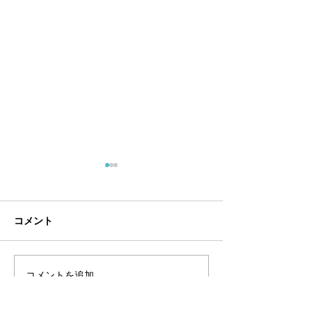
６月定休日
・6/7（日）・6/14（日）・
6/21（日）・6/28（日）
コメント
コメントを追加…
ポイントカード
知らせ